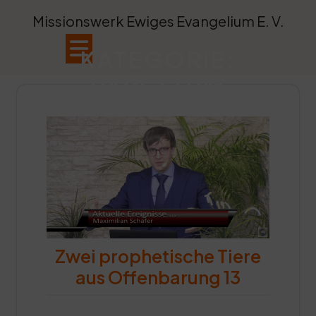
Skip
Missionswerk Ewiges Evangelium E. V.
to
content
Open
KATEGORIE:
Button
PAPSTTUM
Zwei prophetische Tiere
aus Offenbarung 13