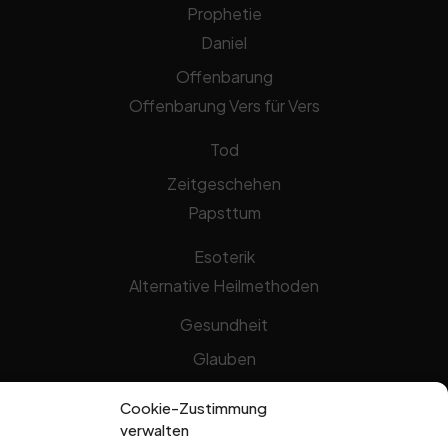
Prophetie
Daniel
Offenbarung
Offenbarung Vers für Vers
Tod
Zeitgeschehen
Papsttum
Esoterik
Alternative Heilmethoden
Gesundheit
Glauben
Gottheit
Cookie-Zustimmung
Jesus Christus
verwalten