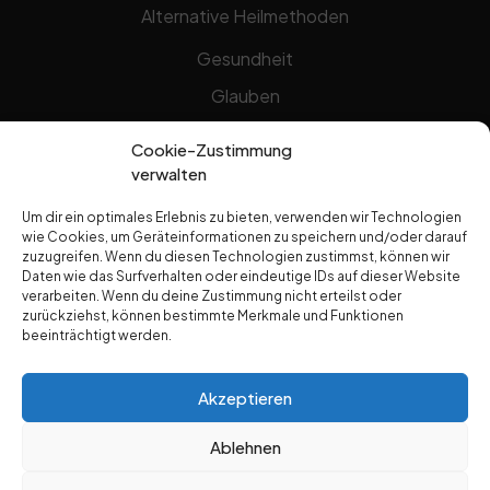
Alternative Heilmethoden
Gesundheit
Glauben
Gottheit
Cookie-Zustimmung
Jesus Christus
verwalten
Natur Jesu
Um dir ein optimales Erlebnis zu bieten, verwenden wir Technologien
wie Cookies, um Geräteinformationen zu speichern und/oder darauf
Prediger
zuzugreifen. Wenn du diesen Technologien zustimmst, können wir
Dr. Edwin Noyes
Daten wie das Surfverhalten oder eindeutige IDs auf dieser Website
verarbeiten. Wenn du deine Zustimmung nicht erteilst oder
Hermann Kesten
zurückziehst, können bestimmte Merkmale und Funktionen
beeinträchtigt werden.
Max Schäfer
Pat Arrabito
Akzeptieren
Yip Kok Tho
Ablehnen
Sonstiges