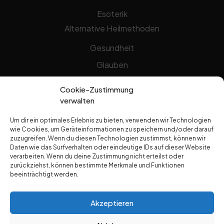
Esoterik
Alternative Heilmethoden
Gesundheit
Glauben
Gottheit
Cookie-Zustimmung
Jesus Christus
verwalten
Natur Jesu
Um dir ein optimales Erlebnis zu bieten, verwenden wir Technologien
wie Cookies, um Geräteinformationen zu speichern und/oder darauf
Prediger
zuzugreifen. Wenn du diesen Technologien zustimmst, können wir
Dr. Edwin Noyes
Daten wie das Surfverhalten oder eindeutige IDs auf dieser Website
verarbeiten. Wenn du deine Zustimmung nicht erteilst oder
Hermann Kesten
zurückziehst, können bestimmte Merkmale und Funktionen
beeinträchtigt werden.
Max Schäfer
Pat Arrabito
Akzeptieren
Yip Kok Tho