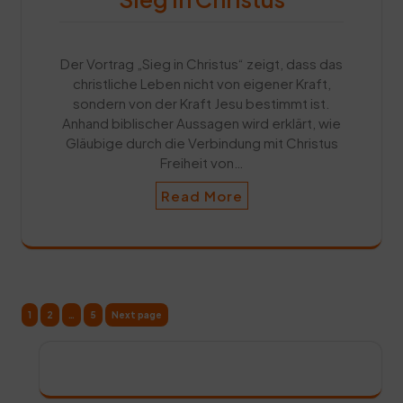
Der Vortrag „Sieg in Christus“ zeigt, dass das
christliche Leben nicht von eigener Kraft,
sondern von der Kraft Jesu bestimmt ist.
Anhand biblischer Aussagen wird erklärt, wie
Gläubige durch die Verbindung mit Christus
Freiheit von…
Read More
Seitennummerierung
Page
Page
Page
1
2
…
5
Next page
der
Beiträge