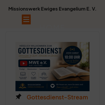
Skip
to
Missionswerk Ewiges Evangelium E. V.
content
Open
HOME
Button
Gottesdienst-Stream