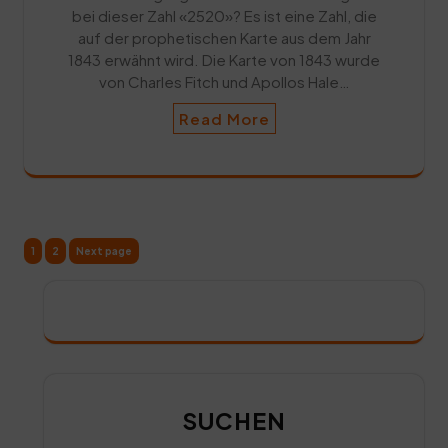
bei dieser Zahl «2520»? Es ist eine Zahl, die
auf der prophetischen Karte aus dem Jahr
1843 erwähnt wird. Die Karte von 1843 wurde
von Charles Fitch und Apollos Hale…
Read More
Seitennummerierung
Page
Page
1
2
Next page
der
Beiträge
SUCHEN