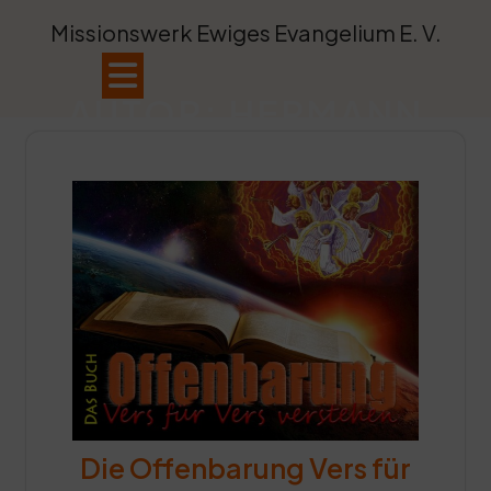
Skip
Missionswerk Ewiges Evangelium E. V.
to
content
Open
AUTOR:
HERMANN
Button
Die Offenbarung Vers für