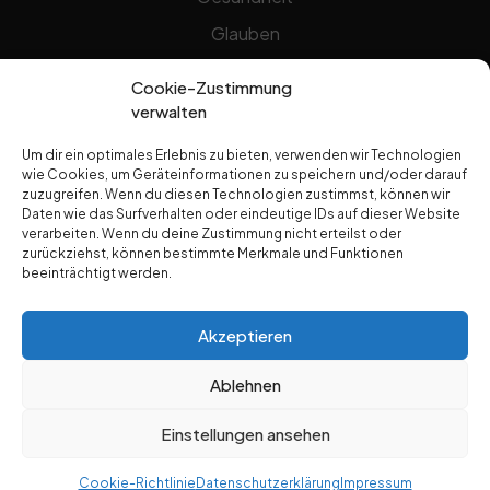
Glauben
Gottheit
Cookie-Zustimmung
Jesus Christus
verwalten
Natur Jesu
Um dir ein optimales Erlebnis zu bieten, verwenden wir Technologien
wie Cookies, um Geräteinformationen zu speichern und/oder darauf
Prediger
zuzugreifen. Wenn du diesen Technologien zustimmst, können wir
Dr. Edwin Noyes
Daten wie das Surfverhalten oder eindeutige IDs auf dieser Website
verarbeiten. Wenn du deine Zustimmung nicht erteilst oder
Hermann Kesten
zurückziehst, können bestimmte Merkmale und Funktionen
beeinträchtigt werden.
Max Schäfer
Pat Arrabito
Akzeptieren
Yip Kok Tho
Ablehnen
Sonstiges
Einstellungen ansehen
Church Services WordPress Theme
By Themespride
Cookie-Richtlinie
Datenschutzerklärung
Impressum