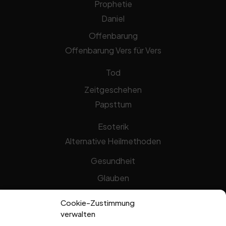
Prophetie
Daniel
Offenbarung
Offenbarung Vers für Vers
Tod
Zeitgeschehen
Papsttum
Esoterik
Alternative Heilmethoden
Gesundheit
Glauben
Gottheit
Cookie-Zustimmung
Jesus Christus
verwalten