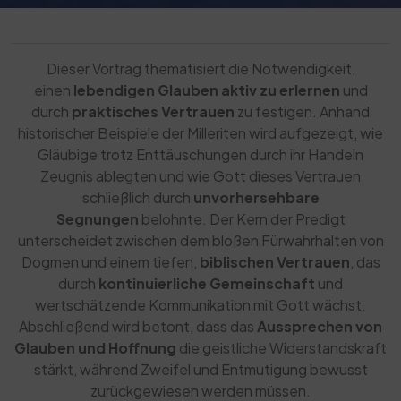
Dieser Vortrag thematisiert die Notwendigkeit,
einen
lebendigen Glauben aktiv zu erlernen
und
durch
praktisches Vertrauen
zu festigen. Anhand
historischer Beispiele der Milleriten wird aufgezeigt, wie
Gläubige trotz Enttäuschungen durch ihr Handeln
Zeugnis ablegten und wie Gott dieses Vertrauen
schließlich durch
unvorhersehbare
Segnungen
belohnte. Der Kern der Predigt
unterscheidet zwischen dem bloßen Fürwahrhalten von
Dogmen und einem tiefen,
biblischen Vertrauen
, das
durch
kontinuierliche Gemeinschaft
und
wertschätzende Kommunikation mit Gott wächst.
Abschließend wird betont, dass das
Aussprechen von
Glauben und Hoffnung
die geistliche Widerstandskraft
stärkt, während Zweifel und Entmutigung bewusst
zurückgewiesen werden müssen.