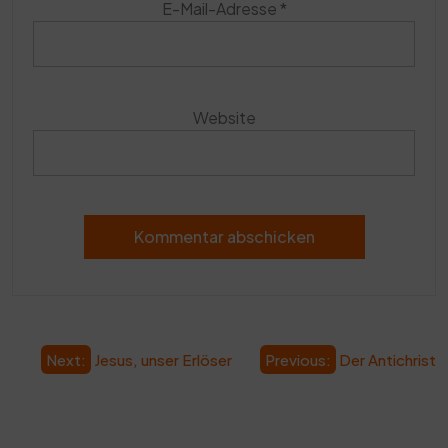
E-Mail-Adresse
*
Website
Beitragsnavigation
Next:
Jesus, unser Erlöser
Previous:
Der Antichrist